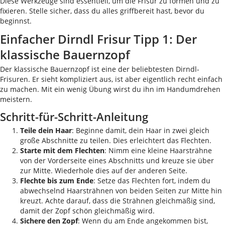
Diese Werkzeuge sind essentiell, um die Frisur zu formen und zu
fixieren. Stelle sicher, dass du alles griffbereit hast, bevor du
beginnst.
Einfacher Dirndl Frisur Tipp 1: Der
klassische Bauernzopf
Der klassische Bauernzopf ist eine der beliebtesten Dirndl-
Frisuren. Er sieht kompliziert aus, ist aber eigentlich recht einfach
zu machen. Mit ein wenig Übung wirst du ihn im Handumdrehen
meistern.
Schritt-für-Schritt-Anleitung
Teile dein Haar
: Beginne damit, dein Haar in zwei gleich
große Abschnitte zu teilen. Dies erleichtert das Flechten.
Starte mit dem Flechten
: Nimm eine kleine Haarsträhne
von der Vorderseite eines Abschnitts und kreuze sie über
zur Mitte. Wiederhole dies auf der anderen Seite.
Flechte bis zum Ende
: Setze das Flechten fort, indem du
abwechselnd Haarsträhnen von beiden Seiten zur Mitte hin
kreuzt. Achte darauf, dass die Strähnen gleichmäßig sind,
damit der Zopf schön gleichmäßig wird.
Sichere den Zopf
: Wenn du am Ende angekommen bist,