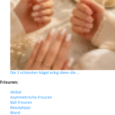
Die 3 schönsten Nägel eckig Ideen die …
Frisuren:
Abibal
Asymmetrische Frisuren
Ball Frisuren
Beautytipps
Blond