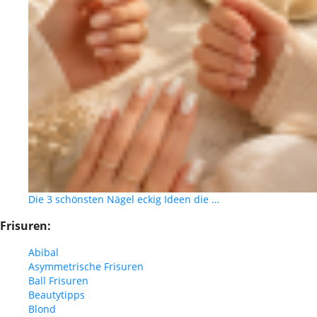
Die 3 schönsten Nägel eckig Ideen die …
Frisuren:
Abibal
Asymmetrische Frisuren
Ball Frisuren
Beautytipps
Blond