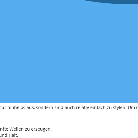
 nur mühelos aus, sondern sind auch relativ einfach zu stylen. Um
nfte Wellen zu erzeugen.
und Halt.