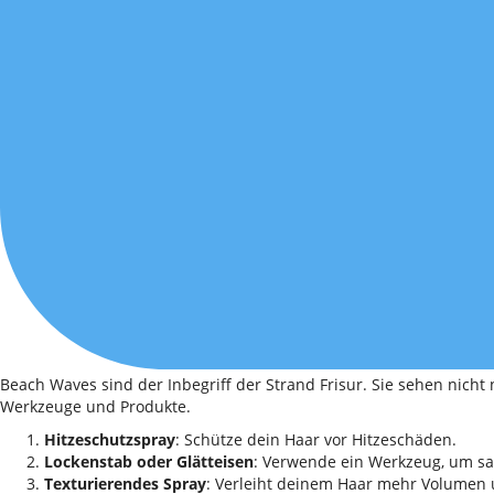
Beach Waves sind der Inbegriff der Strand Frisur. Sie sehen nicht
Werkzeuge und Produkte.
Hitzeschutzspray
: Schütze dein Haar vor Hitzeschäden.
Lockenstab oder Glätteisen
: Verwende ein Werkzeug, um sa
Texturierendes Spray
: Verleiht deinem Haar mehr Volumen 