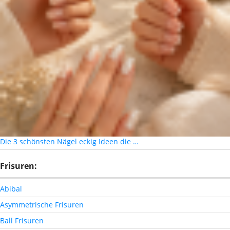
Die 3 schönsten Nägel eckig Ideen die …
Frisuren:
Abibal
Asymmetrische Frisuren
Ball Frisuren