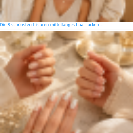
Die 3 schönsten frisuren mittellanges haar locken …