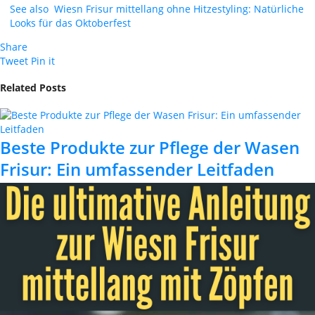
See also
Wiesn Frisur mittellang ohne Hitzestyling: Natürliche
Looks für das Oktoberfest
Share
Tweet
Pin it
Related Posts
Beste Produkte zur Pflege der Wasen
Frisur: Ein umfassender Leitfaden