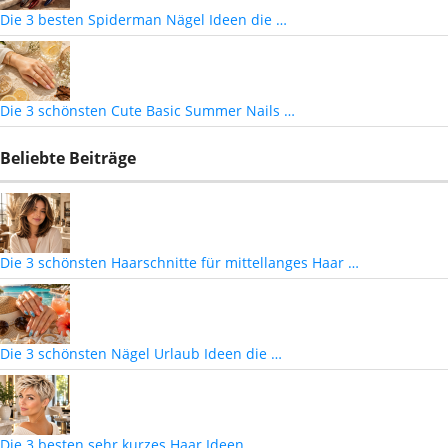
Die 3 besten Spiderman Nägel Ideen die …
Die 3 schönsten Cute Basic Summer Nails …
Beliebte Beiträge
Die 3 schönsten Haarschnitte für mittellanges Haar …
Die 3 schönsten Nägel Urlaub Ideen die …
Die 3 besten sehr kurzes Haar Ideen …