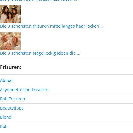
Die 3 schönsten frisuren mittellanges haar locken …
Die 3 schönsten Nägel eckig Ideen die …
Frisuren:
Abibal
Asymmetrische Frisuren
Ball Frisuren
Beautytipps
Blond
Bob