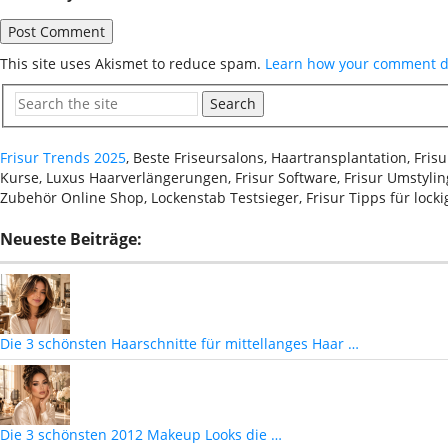
This site uses Akismet to reduce spam.
Learn how your comment da
Search
Frisur Trends 2025
, Beste Friseursalons, Haartransplantation, Fri
Kurse, Luxus Haarverlängerungen, Frisur Software, Frisur Umstyling
Zubehör Online Shop, Lockenstab Testsieger, Frisur Tipps für lock
Neueste Beiträge:
Die 3 schönsten Haarschnitte für mittellanges Haar …
Die 3 schönsten 2012 Makeup Looks die …