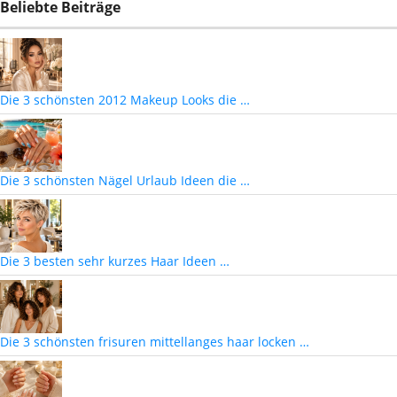
Beliebte Beiträge
Die 3 schönsten 2012 Makeup Looks die …
Die 3 schönsten Nägel Urlaub Ideen die …
Die 3 besten sehr kurzes Haar Ideen …
Die 3 schönsten frisuren mittellanges haar locken …