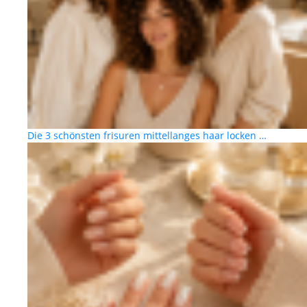
Die 3 schönsten frisuren mittellanges haar locken …