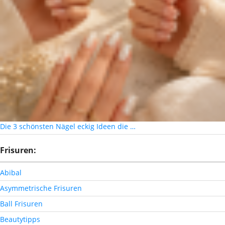
Die 3 schönsten Nägel eckig Ideen die …
Frisuren:
Abibal
Asymmetrische Frisuren
Ball Frisuren
Beautytipps