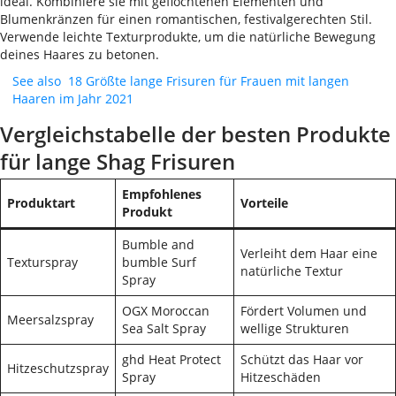
ideal. Kombiniere sie mit geflochtenen Elementen und
Blumenkränzen für einen romantischen, festivalgerechten Stil.
Verwende leichte Texturprodukte, um die natürliche Bewegung
deines Haares zu betonen.
See also
18 Größte lange Frisuren für Frauen mit langen
Haaren im Jahr 2021
Vergleichstabelle der besten Produkte
für lange Shag Frisuren
Empfohlenes
Produktart
Vorteile
Produkt
Bumble and
Verleiht dem Haar eine
Texturspray
bumble Surf
natürliche Textur
Spray
OGX Moroccan
Fördert Volumen und
Meersalzspray
Sea Salt Spray
wellige Strukturen
ghd Heat Protect
Schützt das Haar vor
Hitzeschutzspray
Spray
Hitzeschäden