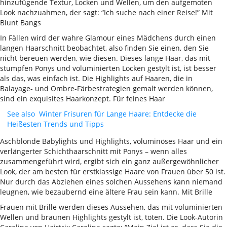
hinzufügende Textur, Locken und Wellen, um den aufgemoten
Look nachzuahmen, der sagt: “Ich suche nach einer Reise!” Mit
Blunt Bangs
In Fällen wird der wahre Glamour eines Mädchens durch einen
langen Haarschnitt beobachtet, also finden Sie einen, den Sie
nicht bereuen werden, wie diesen. Dieses lange Haar, das mit
stumpfen Ponys und voluminierten Locken gestylt ist, ist besser
als das, was einfach ist. Die Highlights auf Haaren, die in
Balayage- und Ombre-Färbestrategien gemalt werden können,
sind ein exquisites Haarkonzept. Für feines Haar
See also
Winter Frisuren für Lange Haare: Entdecke die
Heißesten Trends und Tipps
Aschblonde Babylights und Highlights, voluminöses Haar und ein
verlängerter Schichthaarschnitt mit Ponys – wenn alles
zusammengeführt wird, ergibt sich ein ganz außergewöhnlicher
Look, der am besten für erstklassige Haare von Frauen über 50 ist.
Nur durch das Abziehen eines solchen Aussehens kann niemand
leugnen, wie bezaubernd eine ältere Frau sein kann. Mit Brille
Frauen mit Brille werden dieses Aussehen, das mit voluminierten
Wellen und braunen Highlights gestylt ist, töten. Die Look-Autorin