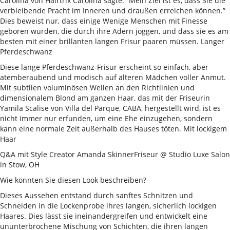
Carolina von Hairtrix Carolina sagte: “Mein Ziel ist es, dass Sie die
verbleibende Pracht im Inneren und draußen erreichen können.”
Dies beweist nur, dass einige Wenige Menschen mit Finesse
geboren wurden, die durch ihre Adern joggen, und dass sie es am
besten mit einer brillanten langen Frisur paaren müssen. Langer
Pferdeschwanz
Diese lange Pferdeschwanz-Frisur erscheint so einfach, aber
atemberaubend und modisch auf älteren Mädchen voller Anmut.
Mit subtilen voluminösen Wellen an den Richtlinien und
dimensionalem Blond am ganzen Haar, das mit der Friseurin
Yamila Scalise von Villa del Parque, CABA, hergestellt wird, ist es
nicht immer nur erfunden, um eine Ehe einzugehen, sondern
kann eine normale Zeit außerhalb des Hauses töten. Mit lockigem
Haar
Q&A mit Style Creator Amanda SkinnerFriseur @ Studio Luxe Salon
in Stow, OH
Wie könnten Sie diesen Look beschreiben?
Dieses Aussehen entstand durch sanftes Schnitzen und
Schneiden in die Lockenprobe ihres langen, sicherlich lockigen
Haares. Dies lässt sie ineinandergreifen und entwickelt eine
ununterbrochene Mischung von Schichten, die ihren langen