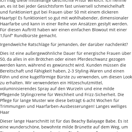
Ich mag diese mittellange Geschichte Frisur wirklich. Ich nehme
an, es ist bei jeder Gesichtsform fast universell schmeichelhaft
und funktioniert gut bei Frauen über 50 mit einem dickeren
Haartyp! Es funktioniert so gut mit wohlhabender, dimensionaler
Haarfarbe und kann in einer Reihe von Ansätzen gestylt werden.
Für diesen Auftritt haben wir einen einfachen Blowout mit einer
1,fünf” Rundbürste gemacht.
Irgendwelche Ratschläge für jemanden, der darüber nachdenkt?
Dies ist eine außergewöhnliche Dauer für energische Frauen über
50, da alles in ein Brötchen oder einen Pferdeschwanz gezogen
werden kann, während es gewünscht wird. Kunden müssen die
Bereitschaft und Fähigkeit haben, 2-3 Styling-Waren und einen
Föhn und eine kugelförmige Bürste zu verwenden, um diesen Look
zu erhalten. Wir verwendeten ein Hitzeschutzmittel,
voluminisierendes Spray auf den Wurzeln und eine milde
Pflegende Stylingcreme für Weichheit und Frizz-Sicherheit. Die
Pflege für lange Muster wie diese beträgt 6-acht Wochen für
Trimmungen und Haarfarben-Ausbesserungen! Langes welliges
Haar
Dieser lange Haarschnitt ist für das Beachy Balayage Babe. Es ist
eine wunderschöne, bewohnte milde Brünette auf dem Weg, um