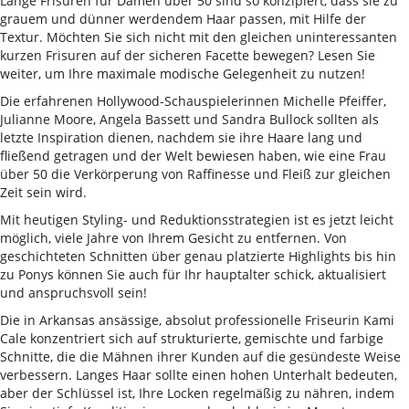
Lange Frisuren für Damen über 50 sind so konzipiert, dass sie zu
grauem und dünner werdendem Haar passen, mit Hilfe der
Textur. Möchten Sie sich nicht mit den gleichen uninteressanten
kurzen Frisuren auf der sicheren Facette bewegen? Lesen Sie
weiter, um Ihre maximale modische Gelegenheit zu nutzen!
Die erfahrenen Hollywood-Schauspielerinnen Michelle Pfeiffer,
Julianne Moore, Angela Bassett und Sandra Bullock sollten als
letzte Inspiration dienen, nachdem sie ihre Haare lang und
fließend getragen und der Welt bewiesen haben, wie eine Frau
über 50 die Verkörperung von Raffinesse und Fleiß zur gleichen
Zeit sein wird.
Mit heutigen Styling- und Reduktionsstrategien ist es jetzt leicht
möglich, viele Jahre von Ihrem Gesicht zu entfernen. Von
geschichteten Schnitten über genau platzierte Highlights bis hin
zu Ponys können Sie auch für Ihr hauptalter schick, aktualisiert
und anspruchsvoll sein!
Die in Arkansas ansässige, absolut professionelle Friseurin Kami
Cale konzentriert sich auf strukturierte, gemischte und farbige
Schnitte, die die Mähnen ihrer Kunden auf die gesündeste Weise
verbessern. Langes Haar sollte einen hohen Unterhalt bedeuten,
aber der Schlüssel ist, Ihre Locken regelmäßig zu nähren, indem