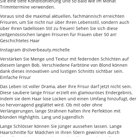
Sie eine tiefe Konditionierung und so bald wie im Monat
Trimmtermine verwenden.
Voraus sind die maximal aktuellen, fachmännisch erreichten
Frisuren, um Sie nicht nur über Ihren Lebensstil, sondern auch
über Ihren tadellosen Stil zu freuen! Sehen Sie sich diese
zeitgenössischen langen Frisuren für Frauen über 50 an!
Geschichtetes Haar
Instagram @silverbeauty.michelle
Verstärken Sie Menge und Textur mit federnden Schichten auf
diesem langen Bob. Verschiedene Farbtöne von Blond können
dank dieses innovativen und lustigen Schnitts sichtbar sein.
Einfache Frisur
Das Leben ist voller Drama, aber Ihre Frisur darf jetzt nicht sein.
Diese saubere lange Frisur erzielt ein glamouröses Endergebnis,
indem sie dem Haar lose Locken und einen Umfang hinzufügt, der
so hervorragend geglättet wird. Ob mit oder ohne
Verlängerungen, lange Strähnen halten ihre Perfektion mit
blonden Highlights. Lang und jugendlich
Lange Schlösser können Sie jünger aussehen lassen. Lange
Haarschnitte für Mädchen in ihren 50ern gewinnen durch