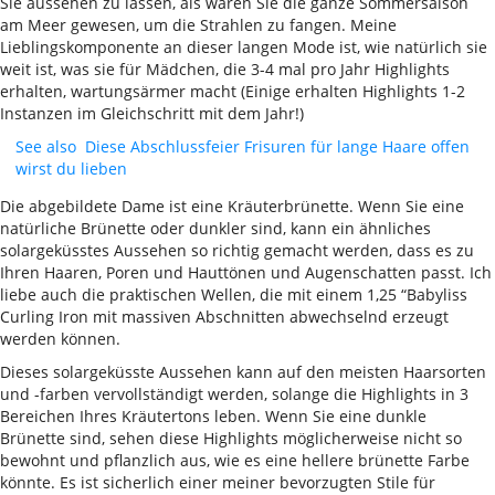
Sie aussehen zu lassen, als wären Sie die ganze Sommersaison
am Meer gewesen, um die Strahlen zu fangen. Meine
Lieblingskomponente an dieser langen Mode ist, wie natürlich sie
weit ist, was sie für Mädchen, die 3-4 mal pro Jahr Highlights
erhalten, wartungsärmer macht (Einige erhalten Highlights 1-2
Instanzen im Gleichschritt mit dem Jahr!)
See also
Diese Abschlussfeier Frisuren für lange Haare offen
wirst du lieben
Die abgebildete Dame ist eine Kräuterbrünette. Wenn Sie eine
natürliche Brünette oder dunkler sind, kann ein ähnliches
solargeküsstes Aussehen so richtig gemacht werden, dass es zu
Ihren Haaren, Poren und Hauttönen und Augenschatten passt. Ich
liebe auch die praktischen Wellen, die mit einem 1,25 “Babyliss
Curling Iron mit massiven Abschnitten abwechselnd erzeugt
werden können.
Dieses solargeküsste Aussehen kann auf den meisten Haarsorten
und -farben vervollständigt werden, solange die Highlights in 3
Bereichen Ihres Kräutertons leben. Wenn Sie eine dunkle
Brünette sind, sehen diese Highlights möglicherweise nicht so
bewohnt und pflanzlich aus, wie es eine hellere brünette Farbe
könnte. Es ist sicherlich einer meiner bevorzugten Stile für