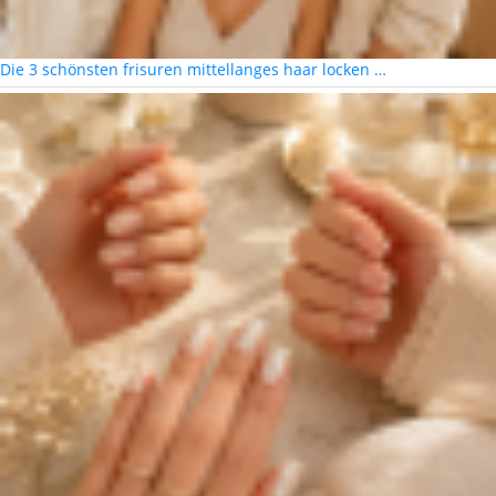
Die 3 schönsten frisuren mittellanges haar locken …