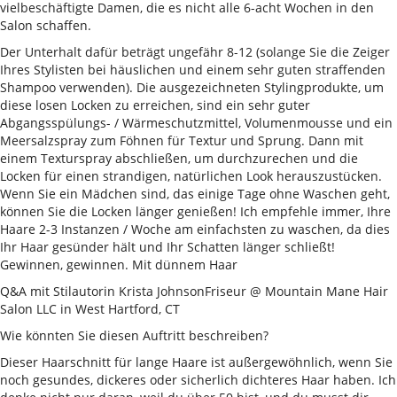
vielbeschäftigte Damen, die es nicht alle 6-acht Wochen in den
Salon schaffen.
Der Unterhalt dafür beträgt ungefähr 8-12 (solange Sie die Zeiger
Ihres Stylisten bei häuslichen und einem sehr guten straffenden
Shampoo verwenden). Die ausgezeichneten Stylingprodukte, um
diese losen Locken zu erreichen, sind ein sehr guter
Abgangsspülungs- / Wärmeschutzmittel, Volumenmousse und ein
Meersalzspray zum Föhnen für Textur und Sprung. Dann mit
einem Texturspray abschließen, um durchzurechen und die
Locken für einen strandigen, natürlichen Look herauszustücken.
Wenn Sie ein Mädchen sind, das einige Tage ohne Waschen geht,
können Sie die Locken länger genießen! Ich empfehle immer, Ihre
Haare 2-3 Instanzen / Woche am einfachsten zu waschen, da dies
Ihr Haar gesünder hält und Ihr Schatten länger schließt!
Gewinnen, gewinnen. Mit dünnem Haar
Q&A mit Stilautorin Krista JohnsonFriseur @ Mountain Mane Hair
Salon LLC in West Hartford, CT
Wie könnten Sie diesen Auftritt beschreiben?
Dieser Haarschnitt für lange Haare ist außergewöhnlich, wenn Sie
noch gesundes, dickeres oder sicherlich dichteres Haar haben. Ich