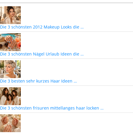
Die 3 schönsten 2012 Makeup Looks die …
Die 3 schönsten Nägel Urlaub Ideen die …
Die 3 besten sehr kurzes Haar Ideen …
Die 3 schönsten frisuren mittellanges haar locken …