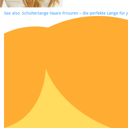
See also
Schulterlange Haare Frisuren – die perfekte Länge für 