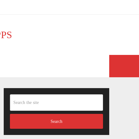
PPS
PONY
NÄGEL
Search