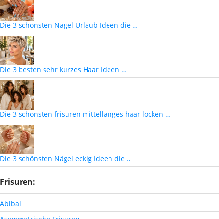
Die 3 schönsten Nägel Urlaub Ideen die …
Die 3 besten sehr kurzes Haar Ideen …
Die 3 schönsten frisuren mittellanges haar locken …
Die 3 schönsten Nägel eckig Ideen die …
Frisuren:
Abibal
Asymmetrische Frisuren