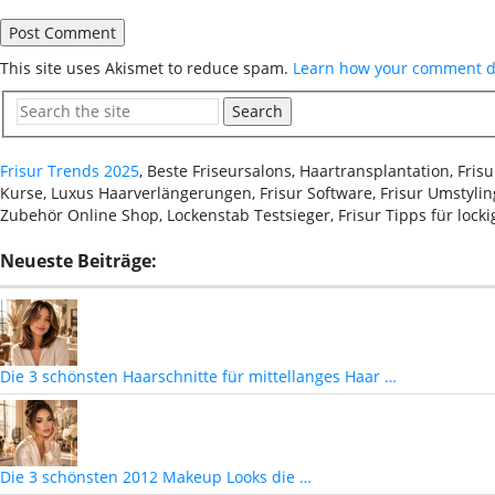
This site uses Akismet to reduce spam.
Learn how your comment da
Search
Frisur Trends 2025
, Beste Friseursalons, Haartransplantation, Fri
Kurse, Luxus Haarverlängerungen, Frisur Software, Frisur Umstyling
Zubehör Online Shop, Lockenstab Testsieger, Frisur Tipps für lock
Neueste Beiträge:
Die 3 schönsten Haarschnitte für mittellanges Haar …
Die 3 schönsten 2012 Makeup Looks die …