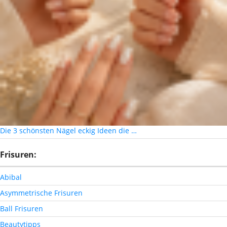
Die 3 schönsten Nägel eckig Ideen die …
Frisuren:
Abibal
Asymmetrische Frisuren
Ball Frisuren
Beautytipps