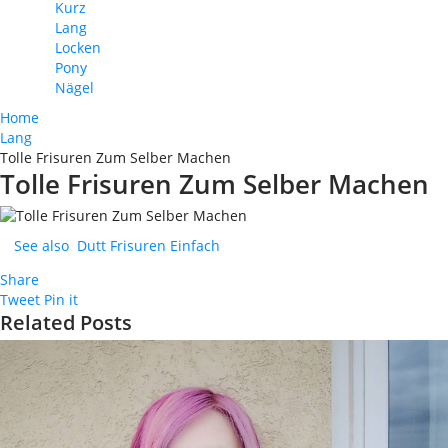
Kurz
Lang
Locken
Pony
Nägel
Home
Lang
Tolle Frisuren Zum Selber Machen
Tolle Frisuren Zum Selber Machen
See also
Dutt Frisuren Einfach
Share
Tweet
Pin it
Related Posts