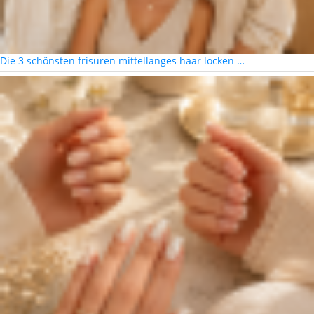
Die 3 schönsten frisuren mittellanges haar locken …