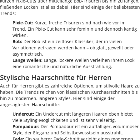
kurzen Pixie-Cuts über mittellange Bob-Frisuren bis hin zu langen,
fließenden Locken ist alles dabei. Hier sind einige der beliebtesten
Trends:
Pixie-Cut:
Kurze, freche Frisuren sind nach wie vor im
Trend. Ein Pixie-Cut kann sehr feminin und dennoch kantig
wirken.
Bob:
Der Bob ist ein zeitloser Klassiker, der in vielen
Variationen getragen werden kann – ob glatt, gewellt oder
asymmetrisch.
Lange Wellen:
Lange, lockere Wellen verleihen Ihrem Look
eine romantische und natürliche Ausstrahlung.
Stylische Haarschnitte für Herren
Auch für Herren gibt es zahlreiche Optionen, um stilvolle Haare zu
haben. Die Trends reichen von klassischen Kurzhaarschnitten bis
hin zu modernen, längeren Styles. Hier sind einige der
angesagtesten Haarschnitte:
Undercut:
Ein Undercut mit längeren Haaren oben bietet
viele Styling-Möglichkeiten und ist sehr vielseitig.
Pompadour:
Der Pompadour ist ein auffälliger, voluminöser
Style, der Eleganz und Selbstbewusstsein ausstrahlt.
Fade:
Ein sauberer Fade-Schnitt verleiht einen modernen