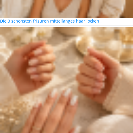
Die 3 schönsten frisuren mittellanges haar locken …