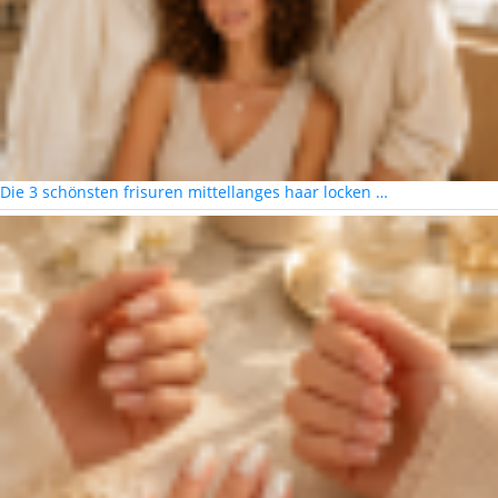
Die 3 schönsten frisuren mittellanges haar locken …