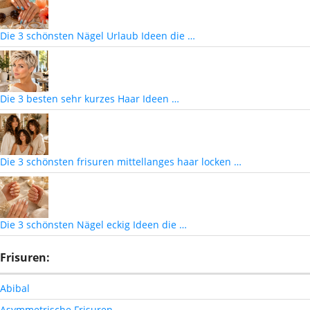
Die 3 schönsten Nägel Urlaub Ideen die …
Die 3 besten sehr kurzes Haar Ideen …
Die 3 schönsten frisuren mittellanges haar locken …
Die 3 schönsten Nägel eckig Ideen die …
Frisuren:
Abibal
Asymmetrische Frisuren