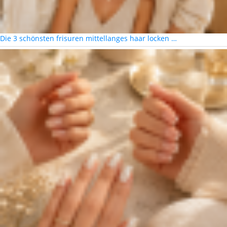
Die 3 schönsten frisuren mittellanges haar locken …