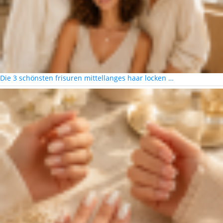
Die 3 schönsten frisuren mittellanges haar locken …