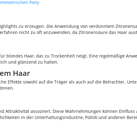
asymmetrischen Pony
e Highlights zu erzeugen. Die Anwendung von verdünntem Zitronens
 Verfahren nicht zu oft anzuwenden, da Zitronensäure das Haar aus
s für blondes Haar, das zu Trockenheit neigt. Eine regelmäßige An
eich und glänzend zu halten.
dem Haar
che Effekte sowohl auf die Träger als auch auf die Betrachter. U
können.
ät und Attraktivität assoziiert. Diese Wahrnehmungen können Einfl
nlichkeiten in der Unterhaltungsindustrie, Politik und anderen Ber