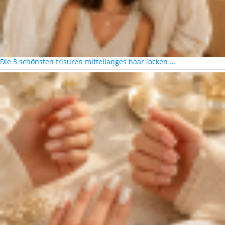
Die 3 schönsten frisuren mittellanges haar locken …