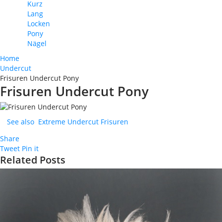
Kurz
Lang
Locken
Pony
Nägel
Home
Undercut
Frisuren Undercut Pony
Frisuren Undercut Pony
See also
Extreme Undercut Frisuren
Share
Tweet
Pin it
Related Posts