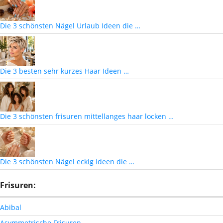
Die 3 schönsten Nägel Urlaub Ideen die …
Die 3 besten sehr kurzes Haar Ideen …
Die 3 schönsten frisuren mittellanges haar locken …
Die 3 schönsten Nägel eckig Ideen die …
Frisuren:
Abibal
Asymmetrische Frisuren