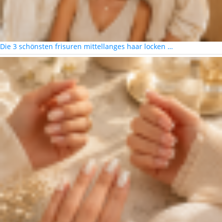
Die 3 schönsten frisuren mittellanges haar locken …