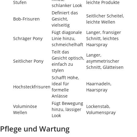
Stufen
leichte Produkte
schlanker Look
Definiert das
Seitlicher Scheitel,
Bob-Frisuren
Gesicht,
leichte Wellen
vielseitig
Fügt diagonale
Langer, fransiger
Schräger Pony
Linie hinzu,
Schnitt, leichtes
schmeichelhaft
Haarspray
Teilt das
Langer,
Gesicht optisch,
Seitlicher Pony
asymmetrischer
einfach zu
Schnitt, Glätteisen
stylen
Schafft Höhe,
ideal für
Haarnadeln,
Hochsteckfrisuren
formelle
Haarspray
Anlässe
Fügt Bewegung
Voluminöse
Lockenstab,
hinzu, lässiger
Wellen
Volumenspray
Look
Pflege und Wartung