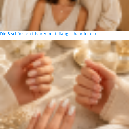
Die 3 schönsten frisuren mittellanges haar locken …