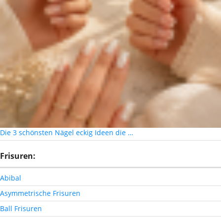
Die 3 schönsten Nägel eckig Ideen die …
Frisuren:
Abibal
Asymmetrische Frisuren
Ball Frisuren