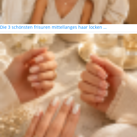
Die 3 schönsten frisuren mittellanges haar locken …