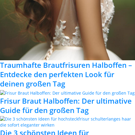
Traumhafte Brautfrisuren Halboffen –
Entdecke den perfekten Look für
deinen großen Tag
Frisur Braut Halboffen: Der ultimative
Guide für den großen Tag
Die 3 schönsten Ideen für