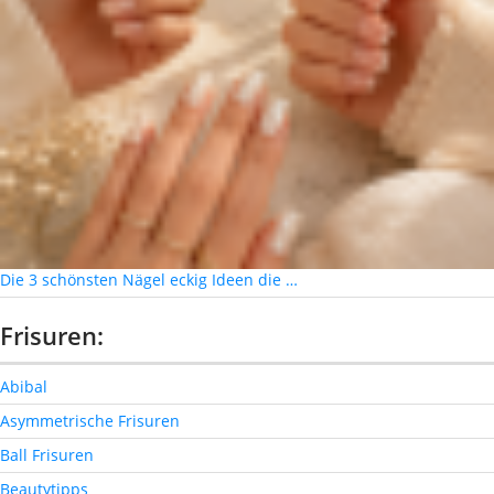
Die 3 schönsten Nägel eckig Ideen die …
Frisuren:
Abibal
Asymmetrische Frisuren
Ball Frisuren
Beautytipps