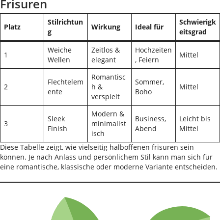
Frisuren
Stilrichtun
Schwierigk
Platz
Wirkung
Ideal für
g
eitsgrad
Weiche
Zeitlos &
Hochzeiten
1
Mittel
Wellen
elegant
, Feiern
Romantisc
Flechtelem
Sommer,
2
h &
Mittel
ente
Boho
verspielt
Modern &
Sleek
Business,
Leicht bis
3
minimalist
Finish
Abend
Mittel
isch
Diese Tabelle zeigt, wie vielseitig halboffenen frisuren sein
können. Je nach Anlass und persönlichem Stil kann man sich für
eine romantische, klassische oder moderne Variante entscheiden.