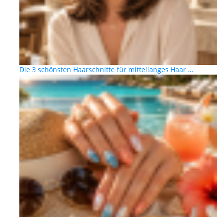
Die 3 schönsten Haarschnitte für mittellanges Haar …