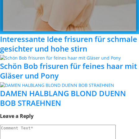
Interessante Idee frisuren für schmale
gesichter und hohe stirn
Schön Bob frisuren für feines haar mit
Gläser und Pony
DAMEN HALBLANG BLOND DUENN
BOB STRAEHNEN
Leave a Reply