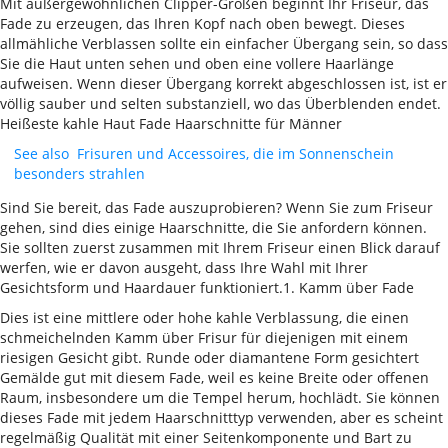
Mit außergewöhnlichen Clipper-Größen beginnt Ihr Friseur, das
Fade zu erzeugen, das Ihren Kopf nach oben bewegt. Dieses
allmähliche Verblassen sollte ein einfacher Übergang sein, so dass
Sie die Haut unten sehen und oben eine vollere Haarlänge
aufweisen. Wenn dieser Übergang korrekt abgeschlossen ist, ist er
völlig sauber und selten substanziell, wo das Überblenden endet.
Heißeste kahle Haut Fade Haarschnitte für Männer
See also
Frisuren und Accessoires, die im Sonnenschein
besonders strahlen
Sind Sie bereit, das Fade auszuprobieren? Wenn Sie zum Friseur
gehen, sind dies einige Haarschnitte, die Sie anfordern können.
Sie sollten zuerst zusammen mit Ihrem Friseur einen Blick darauf
werfen, wie er davon ausgeht, dass Ihre Wahl mit Ihrer
Gesichtsform und Haardauer funktioniert.1. Kamm über Fade
Dies ist eine mittlere oder hohe kahle Verblassung, die einen
schmeichelnden Kamm über Frisur für diejenigen mit einem
riesigen Gesicht gibt. Runde oder diamantene Form gesichtert
Gemälde gut mit diesem Fade, weil es keine Breite oder offenen
Raum, insbesondere um die Tempel herum, hochlädt. Sie können
dieses Fade mit jedem Haarschnitttyp verwenden, aber es scheint
regelmäßig Qualität mit einer Seitenkomponente und Bart zu