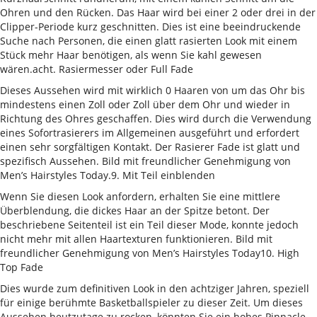
Ohren und den Rücken. Das Haar wird bei einer 2 oder drei in der
Clipper-Periode kurz geschnitten. Dies ist eine beeindruckende
Suche nach Personen, die einen glatt rasierten Look mit einem
Stück mehr Haar benötigen, als wenn Sie kahl gewesen
wären.acht. Rasiermesser oder Full Fade
Dieses Aussehen wird mit wirklich 0 Haaren von um das Ohr bis
mindestens einen Zoll oder Zoll über dem Ohr und wieder in
Richtung des Ohres geschaffen. Dies wird durch die Verwendung
eines Sofortrasierers im Allgemeinen ausgeführt und erfordert
einen sehr sorgfältigen Kontakt. Der Rasierer Fade ist glatt und
spezifisch Aussehen. Bild mit freundlicher Genehmigung von
Men’s Hairstyles Today.9. Mit Teil einblenden
Wenn Sie diesen Look anfordern, erhalten Sie eine mittlere
Überblendung, die dickes Haar an der Spitze betont. Der
beschriebene Seitenteil ist ein Teil dieser Mode, konnte jedoch
nicht mehr mit allen Haartexturen funktionieren. Bild mit
freundlicher Genehmigung von Men’s Hairstyles Today10. High
Top Fade
Dies wurde zum definitiven Look in den achtziger Jahren, speziell
für einige berühmte Basketballspieler zu dieser Zeit. Um dieses
Aussehen heutzutage zu rocken, könnten Sie ein hohes Pinnacle-