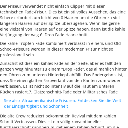
Der Friseur verwendet nicht einfach Clipper mit dieser
technischen Fade-Frisur. Dies ist ein stilvolles Aussehen, das eine
Schere erfordert, um leicht von 0 Haaren um die Ohren zu viel
längeren Haaren auf der Spitze überzugehen. Wenn Sie gerne
eine Vielzahl von Haaren auf der Spitze haben, dann ist die kahle
Verjüngung der weg.6. Drop Fade Haarschnitt
Die kahle Tropfen-Fade kombiniert verblasst in einem, und Old-
School-Friseure werden in dieser modernen Frisur nicht so
professionell sein.
Zunächst ist dies ein kahles Fade an der Seite, aber es fällt den
ganzen Weg hinunter zu einem “Drop Fade”, das allmählich hinter
den Ohren zum unteren Hinterkopf abfällt. Das Endergebnis ist,
dass Sie einen glatten Farbverlauf von den Kanten zum wieder
verblassen. Es ist nicht so intensiv auf die Haut am unteren
Rücken rasiert.7. Glatzenschnitt-Fade oder Militärisches Fade
See also
Afroamerikanische Frisuren: Entdecken Sie die Welt
der Einzigartigkeit und Schönheit
Die alte Crew reduziert bekommt ein Revival mit dem kahlen
Schnitt Verblassen. Dies ist ein völlig konventioneller
Kurzhaarschnitt rundherum, mit einem kahlen Schnitt um die