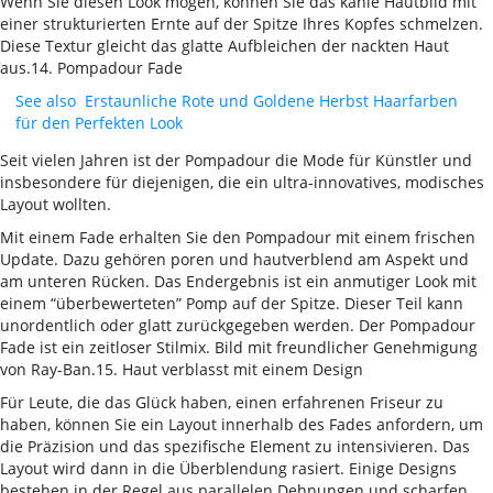
Wenn Sie diesen Look mögen, können Sie das kahle Hautbild mit
einer strukturierten Ernte auf der Spitze Ihres Kopfes schmelzen.
Diese Textur gleicht das glatte Aufbleichen der nackten Haut
aus.14. Pompadour Fade
See also
Erstaunliche Rote und Goldene Herbst Haarfarben
für den Perfekten Look
Seit vielen Jahren ist der Pompadour die Mode für Künstler und
insbesondere für diejenigen, die ein ultra-innovatives, modisches
Layout wollten.
Mit einem Fade erhalten Sie den Pompadour mit einem frischen
Update. Dazu gehören poren und hautverblend am Aspekt und
am unteren Rücken. Das Endergebnis ist ein anmutiger Look mit
einem “überbewerteten” Pomp auf der Spitze. Dieser Teil kann
unordentlich oder glatt zurückgegeben werden. Der Pompadour
Fade ist ein zeitloser Stilmix. Bild mit freundlicher Genehmigung
von Ray-Ban.15. Haut verblasst mit einem Design
Für Leute, die das Glück haben, einen erfahrenen Friseur zu
haben, können Sie ein Layout innerhalb des Fades anfordern, um
die Präzision und das spezifische Element zu intensivieren. Das
Layout wird dann in die Überblendung rasiert. Einige Designs
bestehen in der Regel aus parallelen Dehnungen und scharfen