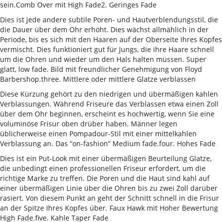
sein.Comb Over mit High Fade2. Geringes Fade
Dies ist jede andere subtile Poren- und Hautverblendungsstil, die
die Dauer über dem Ohr erhöht. Dies wächst allmählich in der
Periode, bis es sich mit den Haaren auf der Oberseite Ihres Kopfes
vermischt. Dies funktioniert gut für Jungs, die ihre Haare schnell
um die Ohren und wieder um den Hals halten müssen. Super
glatt, low fade. Bild mit freundlicher Genehmigung von Floyd
Barbershop.three. Mittlere oder mittlere Glatze verblassen
Diese Kürzung gehört zu den niedrigen und übermäßigen kahlen
Verblassungen. Während Friseure das Verblassen etwa einen Zoll
über dem Ohr beginnen, erscheint es hochwertig, wenn Sie eine
voluminöse Frisur oben drüber haben. Männer legen
üblicherweise einen Pompadour-Stil mit einer mittelkahlen
Verblassung an. Das “on-fashion” Medium fade.four. Hohes Fade
Dies ist ein Put-Look mit einer übermäßigen Beurteilung Glatze,
die unbedingt einen professionellen Friseur erfordert, um die
richtige Marke zu treffen. Die Poren und die Haut sind kahl auf
einer übermäßigen Linie über die Ohren bis zu zwei Zoll darüber
rasiert. Von diesem Punkt an geht der Schnitt schnell in die Frisur
an der Spitze Ihres Kopfes über. Faux Hawk mit Hoher Bewertung
High Fade.five. Kahle Taper Fade