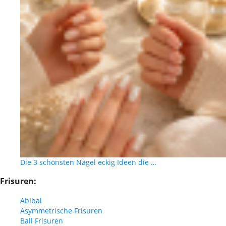
Die 3 schönsten Nägel eckig Ideen die …
Frisuren:
Abibal
Asymmetrische Frisuren
Ball Frisuren