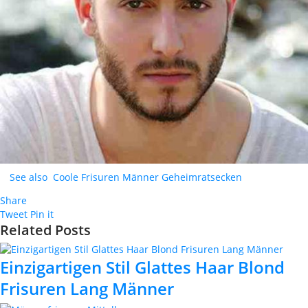
See also
Coole Frisuren Männer Geheimratsecken
Share
Tweet
Pin it
Related Posts
Einzigartigen Stil Glattes Haar Blond
Frisuren Lang Männer