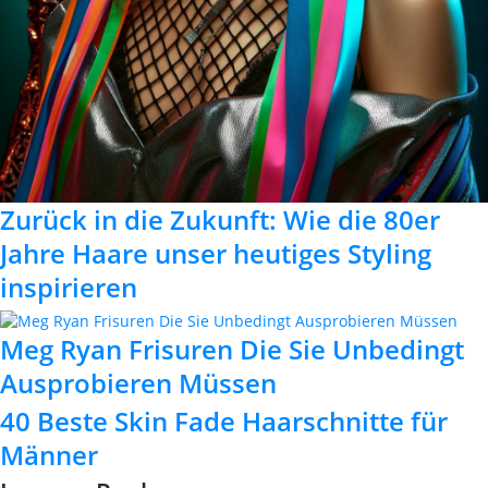
Zurück in die Zukunft: Wie die 80er
Jahre Haare unser heutiges Styling
inspirieren
Meg Ryan Frisuren Die Sie Unbedingt
Ausprobieren Müssen
40 Beste Skin Fade Haarschnitte für
Männer