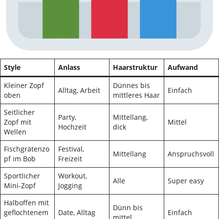
Style
Anlass
Haarstruktur
Aufwand
Kleiner Zopf
Dünnes bis
Alltag, Arbeit
Einfach
oben
mittleres Haar
Seitlicher
Party,
Mittellang,
Zopf mit
Mittel
Hochzeit
dick
Wellen
Fischgrätenzo
Festival,
Mittellang
Anspruchsvoll
pf im Bob
Freizeit
Sportlicher
Workout,
Alle
Super easy
Mini-Zopf
Jogging
Halboffen mit
Dünn bis
geflochtenem
Date, Alltag
Einfach
mittel