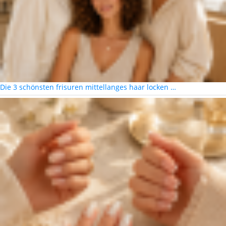
Die 3 schönsten frisuren mittellanges haar locken …