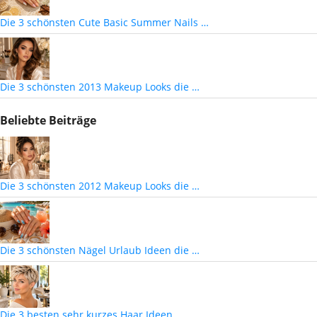
Die 3 schönsten Cute Basic Summer Nails …
Die 3 schönsten 2013 Makeup Looks die …
Beliebte Beiträge
Die 3 schönsten 2012 Makeup Looks die …
Die 3 schönsten Nägel Urlaub Ideen die …
Die 3 besten sehr kurzes Haar Ideen …