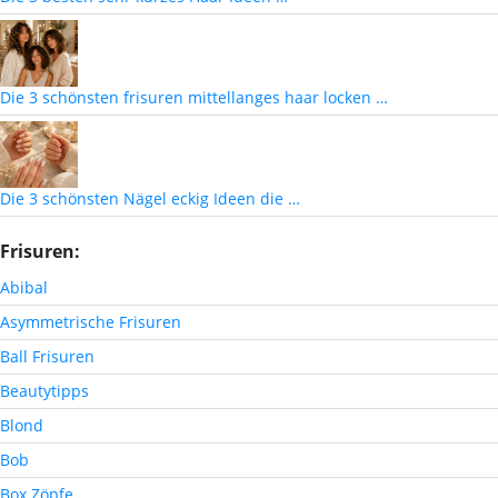
Die 3 schönsten frisuren mittellanges haar locken …
Die 3 schönsten Nägel eckig Ideen die …
Frisuren:
Abibal
Asymmetrische Frisuren
Ball Frisuren
Beautytipps
Blond
Bob
Box Zöpfe