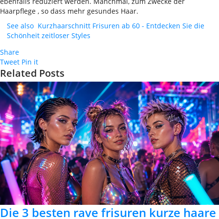
ebenfalls reduziert werden. Manchmal, zum Zwecke der
Haarpflege , so dass mehr gesundes Haar.
See also
Kurzhaarschnitt Frisuren ab 60 - Entdecken Sie die
Schönheit zeitloser Styles
Share
Tweet
Pin it
Related Posts
Die 3 besten rave frisuren kurze haare