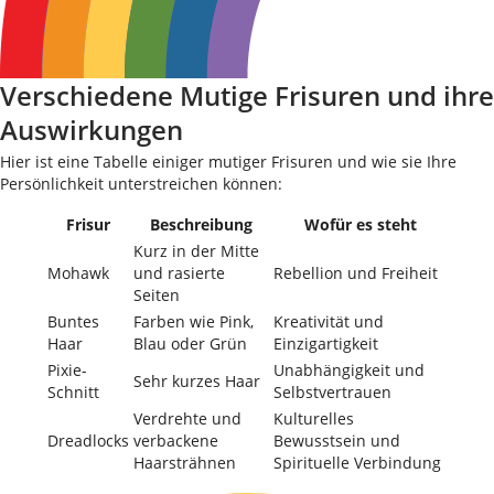
Verschiedene Mutige Frisuren und ihre
Auswirkungen
Hier ist eine Tabelle einiger mutiger Frisuren und wie sie Ihre
Persönlichkeit unterstreichen können:
Frisur
Beschreibung
Wofür es steht
Kurz in der Mitte
Mohawk
und rasierte
Rebellion und Freiheit
Seiten
Buntes
Farben wie Pink,
Kreativität und
Haar
Blau oder Grün
Einzigartigkeit
Pixie-
Unabhängigkeit und
Sehr kurzes Haar
Schnitt
Selbstvertrauen
Verdrehte und
Kulturelles
Dreadlocks
verbackene
Bewusstsein und
Haarsträhnen
Spirituelle Verbindung