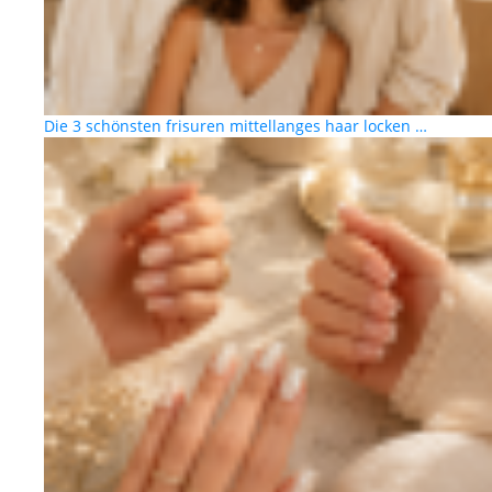
Die 3 schönsten frisuren mittellanges haar locken …