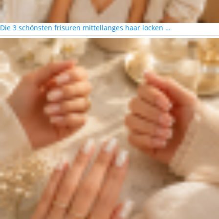
Die 3 schönsten frisuren mittellanges haar locken …